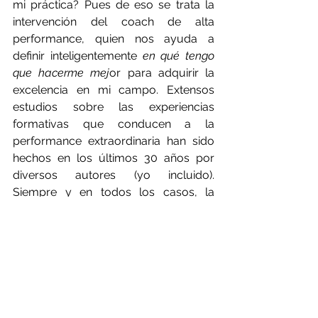
mi práctica? Pues de eso se trata la 
intervención del coach de alta 
performance, quien nos ayuda a 
definir inteligentemente 
en qué tengo 
que hacerme mej
or para adquirir la 
excelencia en mi campo. Extensos 
estudios sobre las experiencias 
formativas que conducen a la 
performance extraordinaria han sido 
hechos en los últimos 30 años por 
diversos autores (yo incluido). 
Siempre y en todos los casos, la 
práctica deliberada
 está presente en 
cuantiosas dosis.
https://www.youtube.com/watch?
v=0NmCsMgCJjE