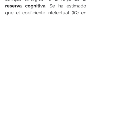
reserva cognitiva
. Se ha estimado 
que el coeficiente intelectual (IQ) en 
torno a los 53 años está determinado 
por la capacidad cognitiva primaria 
(medida en la infancia), el grado de 
educación y la ocupación adulta, 
tanto profesional como los hobbies. 
Estas observaciones sugieren que la 
reserva cognitiva no es estática ni 
crece linealmente, siendo el producto 
de nuestra exposición a una 
combinación de factores 
”neurotróficos” diversos.  Para 
acelerar la creación de tu reserva 
cognitiva mediante un programa de 
desarrollo personal que repara los 
aspectos neurobiológicos y los 
recursos funcionales del cerebro 